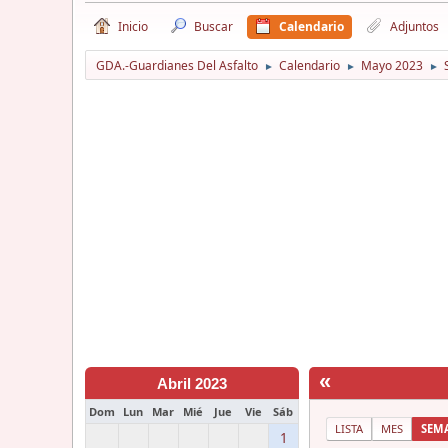
Inicio
Buscar
Calendario
Adjuntos
GDA.-Guardianes Del Asfalto
Calendario
Mayo 2023
►
►
►
«
Abril 2023
Dom
Lun
Mar
Mié
Jue
Vie
Sáb
LISTA
MES
SEM
1