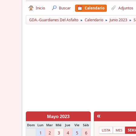
Inicio
Buscar
Calendario
Adjuntos
GDA.-Guardianes Del Asfalto
Calendario
Junio 2023
S
►
►
►
«
Mayo 2023
Dom
Lun
Mar
Mié
Jue
Vie
Sáb
LISTA
MES
SEM
1
2
3
4
5
6