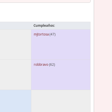
Cumpleaños:
mjtortosa
(47)
robbravo
(62)