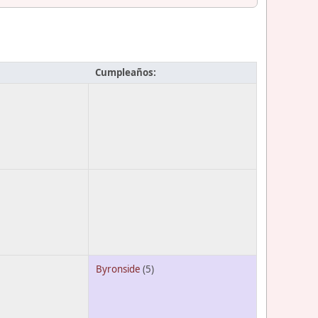
Cumpleaños:
Byronside
(5)