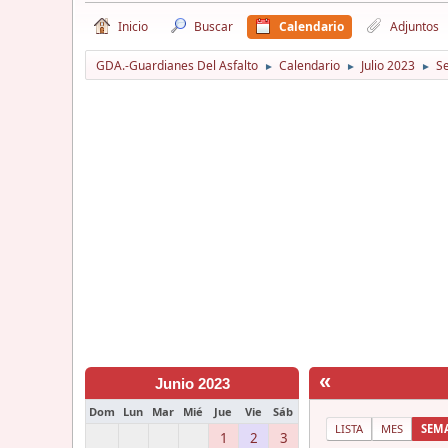
Inicio
Buscar
Calendario
Adjuntos
GDA.-Guardianes Del Asfalto
Calendario
Julio 2023
S
►
►
►
«
Junio 2023
Dom
Lun
Mar
Mié
Jue
Vie
Sáb
LISTA
MES
SEM
1
2
3