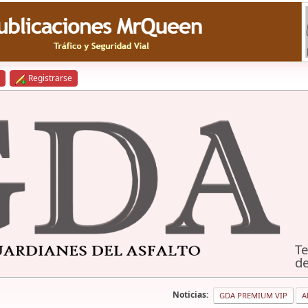
Registrarse
Te
de
Noticias:
GDA PREMIUM VIP
A