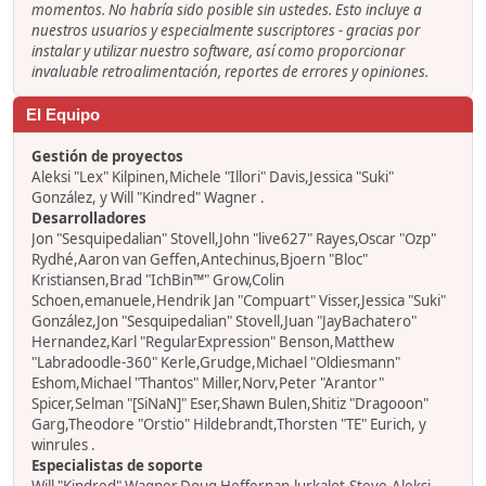
momentos. No habría sido posible sin ustedes. Esto incluye a
nuestros usuarios y especialmente suscriptores - gracias por
instalar y utilizar nuestro software, así como proporcionar
invaluable retroalimentación, reportes de errores y opiniones.
El Equipo
Gestión de proyectos
Aleksi "Lex" Kilpinen,Michele "Illori" Davis,Jessica "Suki"
González, y Will "Kindred" Wagner .
Desarrolladores
Jon "Sesquipedalian" Stovell,John "live627" Rayes,Oscar "Ozp"
Rydhé,Aaron van Geffen,Antechinus,Bjoern "Bloc"
Kristiansen,Brad "IchBin™" Grow,Colin
Schoen,emanuele,Hendrik Jan "Compuart" Visser,Jessica "Suki"
González,Jon "Sesquipedalian" Stovell,Juan "JayBachatero"
Hernandez,Karl "RegularExpression" Benson,Matthew
"Labradoodle-360" Kerle,Grudge,Michael "Oldiesmann"
Eshom,Michael "Thantos" Miller,Norv,Peter "Arantor"
Spicer,Selman "[SiNaN]" Eser,Shawn Bulen,Shitiz "Dragooon"
Garg,Theodore "Orstio" Hildebrandt,Thorsten "TE" Eurich, y
winrules .
Especialistas de soporte