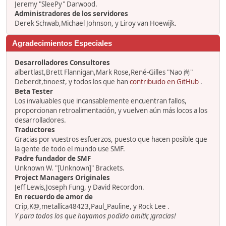
Jeremy "SleePy" Darwood.
Administradores de los servidores
Derek Schwab,Michael Johnson, y Liroy van Hoewijk.
Agradecimientos Especiales
Desarrolladores Consultores
albertlast,Brett Flannigan,Mark Rose,René-Gilles "Nao 尚"
Deberdt,tinoest, y todos los que han
contribuido en GitHub
.
Beta Tester
Los invaluables que incansablemente encuentran fallos,
proporcionan retroalimentación, y vuelven aún más locos a los
desarrolladores.
Traductores
Gracias por vuestros esfuerzos, puesto que hacen posible que
la gente de todo el mundo use SMF.
Padre fundador de SMF
Unknown W. "[Unknown]" Brackets.
Project Managers Originales
Jeff Lewis,Joseph Fung, y David Recordon.
En recuerdo de amor de
Crip,K@,metallica48423,Paul_Pauline, y Rock Lee .
Y para todos los que hayamos podido omitir, ¡gracias!