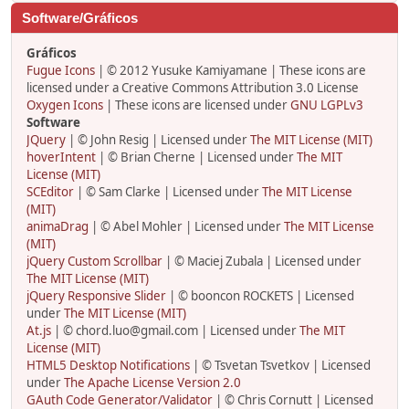
Software/Gráficos
Gráficos
Fugue Icons
| © 2012 Yusuke Kamiyamane | These icons are
licensed under a Creative Commons Attribution 3.0 License
Oxygen Icons
| These icons are licensed under
GNU LGPLv3
Software
JQuery
| © John Resig | Licensed under
The MIT License (MIT)
hoverIntent
| © Brian Cherne | Licensed under
The MIT
License (MIT)
SCEditor
| © Sam Clarke | Licensed under
The MIT License
(MIT)
animaDrag
| © Abel Mohler | Licensed under
The MIT License
(MIT)
jQuery Custom Scrollbar
| © Maciej Zubala | Licensed under
The MIT License (MIT)
jQuery Responsive Slider
| © booncon ROCKETS | Licensed
under
The MIT License (MIT)
At.js
| © chord.luo@gmail.com | Licensed under
The MIT
License (MIT)
HTML5 Desktop Notifications
| © Tsvetan Tsvetkov | Licensed
under
The Apache License Version 2.0
GAuth Code Generator/Validator
| © Chris Cornutt | Licensed