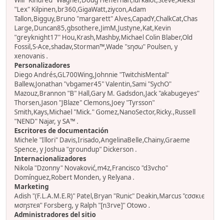
Will "Kindred" Wagner,Doug Heffernan,lurkalot,Steve,Aleksi
"Lex" Kilpinen,br360,GigaWatt,ziycon,Adam
Tallon,Bigguy,Bruno "margarett" Alves,CapadY,ChalkCat,Chas
Large,Duncan85,gbsothere,JimM,Justyne,Kat,Kevin
"greyknight17" Hou,Krash,Mashby,Michael Colin Blaber,Old
Fossil,S-Ace,shadav,Storman™,Wade "sησω" Poulsen, y
xenovanis .
Personalizadores
Diego Andrés,GL700Wing,Johnnie "TwitchisMental"
Ballew,Jonathan "vbgamer45" Valentin,Sami "SychO"
Mazouz,Brannon "B" Hall,Gary M. Gadsdon,Jack "akabugeyes"
Thorsen,Jason "JBlaze" Clemons,Joey "Tyrsson"
Smith,Kays,Michael "Mick." Gomez,NanoSector,Ricky.,Russell
"NEND" Najar, y SA™ .
Escritores de documentación
Michele "Illori" Davis,Irisado,AngelinaBelle,Chainy,Graeme
Spence, y Joshua "groundup" Dickerson .
Internacionalizadores
Nikola "Dzonny" Novaković,m4z,Francisco "d3vcho"
Domínguez,Robert Monden, y Relyana .
Marketing
Adish "(F.L.A.M.E.R)" Patel,Bryan "Runic" Deakin,Marcus "cσσкιє
мσηѕтєя" Forsberg, y Ralph "[n3rve]" Otowo .
Administradores del sitio