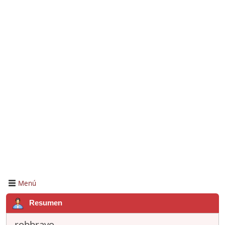
Menú
Resumen
robbravo