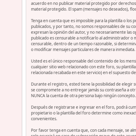
acuerdo en no publicar material protegido por derechos 
material protegido. El spam (mensajes no deseados), flo
Tenga en cuenta que es imposible para la plantilla o los
publicados, y por tanto, no somos responsables de su co
expresan la opinión del autor, y no necesariamente las op
publicado es censurable a notificarlo al administrador o
censurable, dentro de un tiempo razonable, si determina
o modificar mensajes particulares de manera inmediata. Es
Usted es el único responsable del contenido de los mensa
cualquier sitio web relacionado con este foro, su plantil
relacionada recabada en este servicio) en el supuesto de
Durante el registro, ested tiene la posibilidad de elegi
se compromete a no entregar jamás su contraseña a otra
NUNCA la cuenta de otra persona bajo ningún concepto
Después de registrarse e ingresar en el foro, podrá cump
propietario o la plantilla del foro determine como inexac
convenientes.
Por favor tenga en cuenta que, con cada mensaje, se alm
solo ocurrirá en caso de vulneración grave de este acue