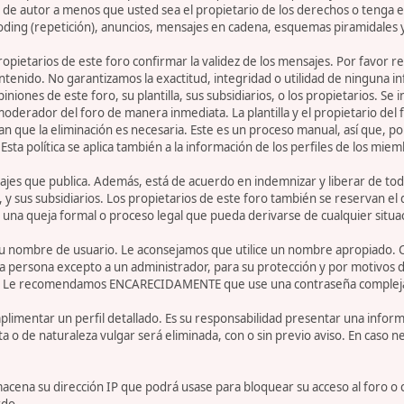
de autor a menos que usted sea el propietario de los derechos o tenga el
oding (repetición), anuncios, mensajes en cadena, esquemas piramidales y
 propietarios de este foro confirmar la validez de los mensajes. Por fav
ntenido. No garantizamos la exactitud, integridad o utilidad de ninguna 
iniones de este foro, su plantilla, sus subsidiarios, o los propietarios. S
 moderador del foro de manera inmediata. La plantilla y el propietario del
n que la eliminación es necesaria. Este es un proceso manual, así que, p
ta política se aplica también a la información de los perfiles de los miem
jes que publica. Además, está de acuerdo en indemnizar y liberar de toda
la, y sus subsidiarios. Los propietarios de este foro también se reservan e
 una queja formal o proceso legal que pueda derivarse de cualquier situa
r su nombre de usuario. Le aconsejamos que utilice un nombre apropiado. 
 persona excepto a un administrador, para su protección y por motivos d
. Le recomendamos ENCARECIDAMENTE que use una contraseña compleja y ú
limentar un perfil detallado. Es su responsabilidad presentar una informa
ta o de naturaleza vulgar será eliminada, con o sin previo aviso. En caso 
acena su dirección IP que podrá usase para bloquear su acceso al foro o 
rdo.