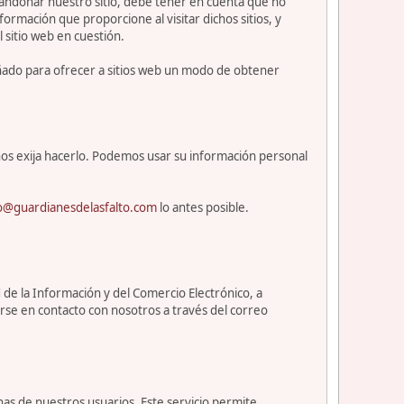
abandonar nuestro sitio, debe tener en cuenta que no
ormación que proporcione al visitar dichos sitios, y
l sitio web en cuestión.
eñado para ofrecer a sitios web un modo de obtener
os exija hacerlo. Podemos usar su información personal
o@guardianesdelasfalto.com
lo antes posible.
 de la Información y del Comercio Electrónico, a
rse en contacto con nosotros a través del correo
nas de nuestros usuarios. Este servicio permite