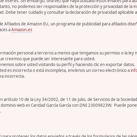
 de interés. Sin embargo, una vez que haya utilizado estos enlaces para 
tanto, no podemos ser responsables de la protección y privacidad de la inf
ad. Debe tener cuidado y consultar la declaración de privacidad aplicable a
de Afiliados de Amazon EU, un programa de publicidad para afiliados dis
aces a
Amazon.es
rmación personal a terceros a menos que tengamos su permiso o la ley n
que creemos que puede ser interesante para usted.
enemos sobre usted visitando su perfil y haciendo clic en exportar datos.
ed es incorrecta o está incompleta, envíenos un correo electrónico a
inf
a incorrecta.
artículo 10 de la Ley 34/2002, de 11 de julio, de Servicios de la Sociedad
ar de dominio web es Caridad García García con DNI 23009823W. Puede pone
.
para proteger los datos enviados a través de los formularios de las pági