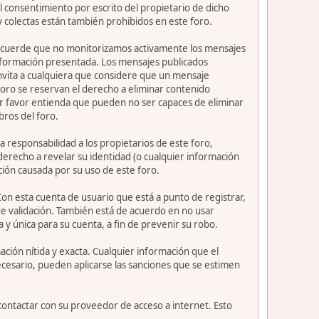
 consentimiento por escrito del propietario de dicho
 colectas están también prohibidos en este foro.
or recuerde que no monitorizamos activamente los mensajes
información presentada. Los mensajes publicados
e invita a cualquiera que considere que un mensaje
 foro se reservan el derecho a eliminar contenido
or favor entienda que pueden no ser capaces de eliminar
bros del foro.
 responsabilidad a los propietarios de este foro,
l derecho a revelar su identidad (o cualquier información
ción causada por su uso de este foro.
Con esta cuenta de usuario que está a punto de registrar,
e validación. También está de acuerdo en no usar
nica para su cuenta, a fin de prevenir su robo.
ción nítida y exacta. Cualquier información que el
necesario, pueden aplicarse las sanciones que se estimen
contactar con su proveedor de acceso a internet. Esto