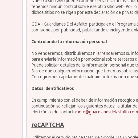
Nuestro sitio web puede contener enlaces a otros sitios
tenemos ningún control sobre ese otro sitio web. Por lo 
dichos sitios no se rigen por esta declaración de privacid
GDA.- Guardianes Del Asfalto participa en el Programa 
comisiones por publicidad, publicitando e incluyendo enl
Controlando tu información personal
No venderemos, distribuiremos ni arrendaremos su info
para enviarle información promocional sobre terceros 
Puede solicitar detalles de la información personal que t
Si cree que cualquier información que tenemos sobre ust
Corregiremos rápidamente cualquier información que se
Datos identificativos
En cumplimiento con el deber de información recogido en 
continuación se reflejan los siguientes datos: la titul
electrónico de contacto:
info@guardianesdelasfalto.com
reCAPTCHA
Utilizamos el servicio reCAPTCHA de Google LLC (Google) 