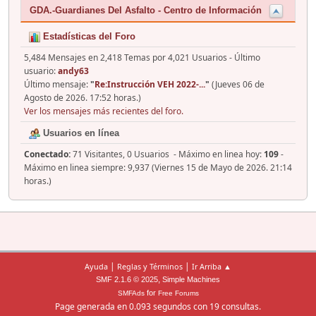
GDA.-Guardianes Del Asfalto - Centro de Información
Estadísticas del Foro
5,484 Mensajes en 2,418 Temas por 4,021 Usuarios - Último
usuario:
andy63
Último mensaje:
"
Re:Instrucción VEH 2022-...
"
(Jueves 06 de
Agosto de 2026. 17:52 horas.)
Ver los mensajes más recientes del foro.
Usuarios en línea
Conectado:
71 Visitantes, 0 Usuarios - Máximo en linea hoy:
109
-
Máximo en linea siempre: 9,937 (Viernes 15 de Mayo de 2026. 21:14
horas.)
|
|
Ayuda
Reglas y Términos
Ir Arriba ▲
,
SMF 2.1.6 © 2025
Simple Machines
for
SMFAds
Free Forums
Page generada en 0.093 segundos con 19 consultas.