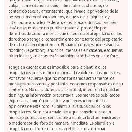
ningún material que sea falso, difamatorio, inexacto, abusivo,
vulgar, con incitación al odio, intimidatorio, obsceno, de
contenido sexual, amenazante, que invada la privacidad de la
persona, material para adultos, o que viole cualquier ley
internacional o la ley Federal de los Estados Unidos. También
está de acuerdo en no publicar material protegido por
derechos de autor a menos que usted sea el propietario de los
derechos o tenga el consentimiento por escrito del propietario
de dicho material protegido. El spam (mensajes no deseados),
flooding (repetición), anuncios, mensajes en cadena, esquemas
piramidales y colectas están también prohibidos en este foro.
Tenga en cuenta que es imposible para la plantilla o los
propietarios de este foro confirmar la validez de los mensajes.
Por favor recuerde que no monitorizamos activamente los
mensajes publicados, y por tanto, no somos responsables de su
contenido. No garantizamos la exactitud, integridad o utilidad
de ninguna información presentada. Los mensajes publicados
expresan la opinión del autor, y no necesariamente las
opiniones de este foro, su plantilla, sus subsidiarios, o los
propietarios. Se invita a cualquiera que considere que un
mensaje publicado es censurable a notificarlo al administrador
o moderador del foro de manera inmediata. La plantilla y el
propietario del foro se reservan el derecho a eliminar