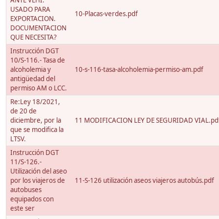
ANTE VEHI.
USADO PARA
10-Placas-verdes.pdf
EXPORTACION.
DOCUMENTACION
QUE NECESITA?
Instrucción DGT
10/S-116.- Tasa de
alcoholemia y
10-s-116-tasa-alcoholemia-permiso-am.pdf
antigüedad del
permiso AM o LCC.
Re:Ley 18/2021,
de 20 de
diciembre, por la
11 MODIFICACION LEY DE SEGURIDAD VIAL.pd
que se modifica la
LTSV.
Instrucción DGT
11/S-126.-
Utilización del aseo
por los viajeros de
11-S-126 utilización aseos viajeros autobús.pdf
autobuses
equipados con
este ser