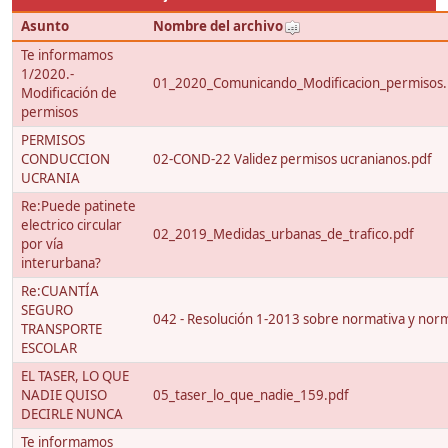
Asunto
Nombre del archivo
Te informamos
1/2020.-
01_2020_Comunicando_Modificacion_permisos.
Modificación de
permisos
PERMISOS
CONDUCCION
02-COND-22 Validez permisos ucranianos.pdf
UCRANIA
Re:Puede patinete
electrico circular
02_2019_Medidas_urbanas_de_trafico.pdf
por vía
interurbana?
Re:CUANTÍA
SEGURO
042 - Resolución 1-2013 sobre normativa y nor
TRANSPORTE
ESCOLAR
EL TASER, LO QUE
NADIE QUISO
05_taser_lo_que_nadie_159.pdf
DECIRLE NUNCA
Te informamos