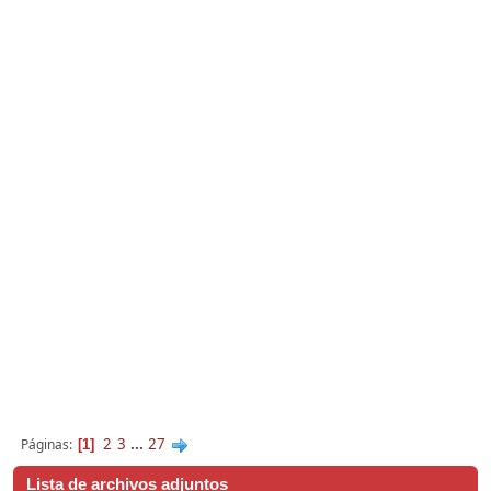
2
3
...
27
Páginas
1
Lista de archivos adjuntos