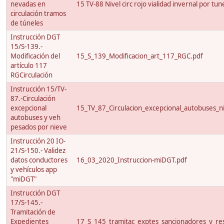
nevadas en
15 TV-88 Nivel circ rojo vialidad invernal por tun
circulación tramos
de túneles
Instrucción DGT
15/S-139.-
Modificación del
15_S_139_Modificacion_art_117_RGC.pdf
artículo 117
RGCirculación
Instrucción 15/TV-
87.-Circulación
excepcional
15_TV_87_Circulacion_excepcional_autobuses_ni
autobuses y veh
pesados por nieve
Instrucción 20 IO-
21/S-150.- Validez
datos conductores
16_03_2020_Instruccion-miDGT.pdf
y vehículos app
"miDGT"
Instrucción DGT
17/S-145.-
Tramitación de
Expedientes
17_S_145_tramitac_exptes_sancionadores_y_res