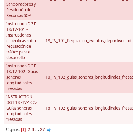
Sancionadores y
Resolución de
Recursos SOA
Instrucción DGT
18/TV-101.-
Instrucciones
específicas sobre
18_TV_101_Regulacion_eventos_deportivos.pdf
regulación de
tráfico para el
desarrollo
Instrucción DGT
18/TV-102.-Guías
sonoras
18_TV_102_guias_sonoras_longitudinales_fresa
longitudinales
fresadas
INSTRUCCIÓN
DGT 18 /TV-102.-
Guías sonoras
18_TV_102_guias_sonoras_longitudinales_fresa
longitudinales
fresadas
2
3
...
27
Páginas
1