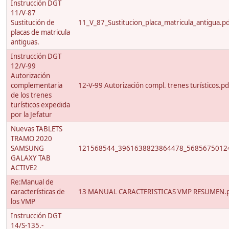
Instrucción DGT
11/V-87
Sustitución de
11_V_87_Sustitucion_placa_matricula_antigua.p
placas de matricula
antiguas.
Instrucción DGT
12/V-99
Autorización
complementaria
12-V-99 Autorización compl. trenes turísticos.pd
de los trenes
turísticos expedida
por la Jefatur
Nuevas TABLETS
TRAMO 2020
SAMSUNG
121568544_3961638823864478_56856750124
GALAXY TAB
ACTIVE2
Re:Manual de
características de
13 MANUAL CARACTERISTICAS VMP RESUMEN.
los VMP
Instrucción DGT
14/S-135.-