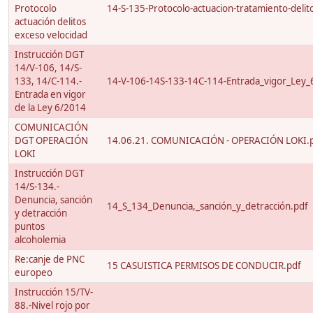
Protocolo
14-S-135-Protocolo-actuacion-tratamiento-delito
actuación delitos
exceso velocidad
Instrucción DGT
14/V-106, 14/S-
133, 14/C-114.-
14-V-106-14S-133-14C-114-Entrada_vigor_Ley_
Entrada en vigor
de la Ley 6/2014
COMUNICACIÓN
DGT OPERACIÓN
14.06.21. COMUNICACIÓN - OPERACIÓN LOKI.
LOKI
Instrucción DGT
14/S-134.-
Denuncia, sanción
14_S_134_Denuncia,_sanción_y_detracción.pdf
y detracción
puntos
alcoholemia
Re:canje de PNC
15 CASUISTICA PERMISOS DE CONDUCIR.pdf
europeo
Instrucción 15/TV-
88.-Nivel rojo por