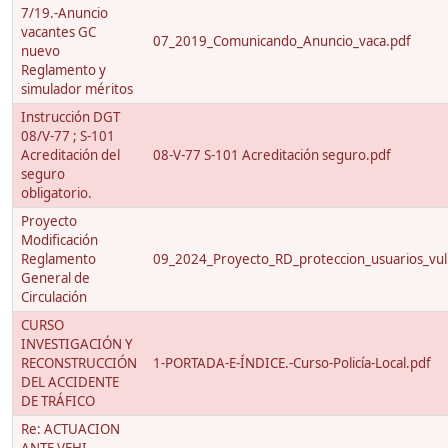
7/19.-Anuncio
vacantes GC
07_2019_Comunicando_Anuncio_vaca.pdf
nuevo
Reglamento y
simulador méritos
Instrucción DGT
08/V-77 ; S-101
Acreditación del
08-V-77 S-101 Acreditación seguro.pdf
seguro
obligatorio.
Proyecto
Modificación
Reglamento
09_2024_Proyecto_RD_proteccion_usuarios_vuln
General de
Circulación
CURSO
INVESTIGACIÓN Y
RECONSTRUCCIÓN
1-PORTADA-E-ÍNDICE.-Curso-Policía-Local.pdf
DEL ACCIDENTE
DE TRÁFICO
Re: ACTUACION