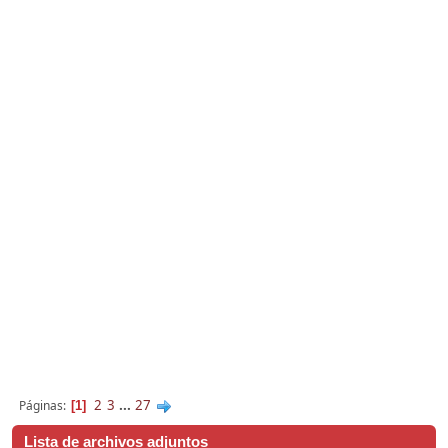
2
3
...
27
Páginas
1
Lista de archivos adjuntos