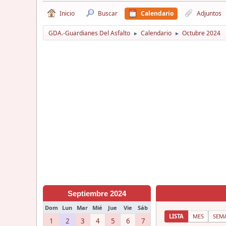
Inicio
Buscar
Calendario
Adjuntos
GDA.-Guardianes Del Asfalto
Calendario
Octubre 2024
►
►
Septiembre 2024
Dom
Lun
Mar
Mié
Jue
Vie
Sáb
LISTA
MES
SEM
1
2
3
4
5
6
7