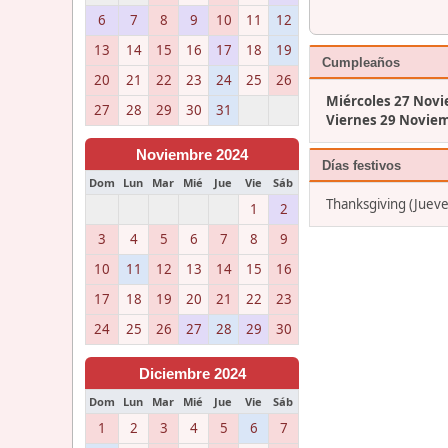
6
7
8
9
10
11
12
13
14
15
16
17
18
19
Cumpleaños
20
21
22
23
24
25
26
Miércoles 27 Nov
27
28
29
30
31
Viernes 29 Novie
Noviembre 2024
Días festivos
Dom
Lun
Mar
Mié
Jue
Vie
Sáb
Thanksgiving (Juev
1
2
3
4
5
6
7
8
9
10
11
12
13
14
15
16
17
18
19
20
21
22
23
24
25
26
27
28
29
30
Diciembre 2024
Dom
Lun
Mar
Mié
Jue
Vie
Sáb
1
2
3
4
5
6
7