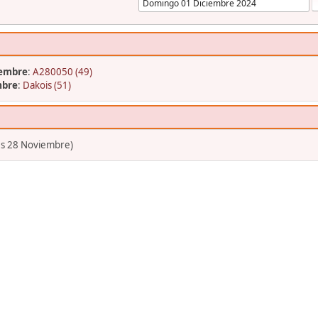
iembre
:
A280050 (49)
mbre
:
Dakois (51)
es 28 Noviembre)