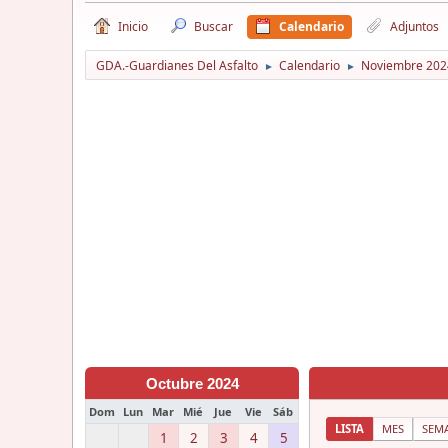
Inicio
Buscar
Calendario
Adjuntos
GDA.-Guardianes Del Asfalto
Calendario
Noviembre 202
►
►
Octubre 2024
Dom
Lun
Mar
Mié
Jue
Vie
Sáb
LISTA
MES
SEM
1
2
3
4
5