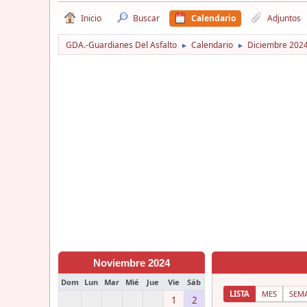
Inicio
Buscar
Calendario
Adjuntos
GDA.-Guardianes Del Asfalto
Calendario
Diciembre 202
►
►
Noviembre 2024
Dom
Lun
Mar
Mié
Jue
Vie
Sáb
LISTA
MES
SEM
1
2