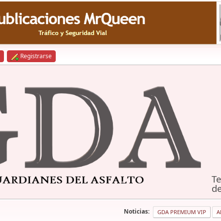
Registrarse
Te
de
Noticias:
GDA PREMIUM VIP
A