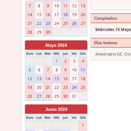
7
8
9
10
11
12
13
14
15
16
17
18
19
20
Cumpleaños
21
22
23
24
25
26
27
Miércoles 15 May
28
29
30
Días festivos
Mayo 2024
Dom
Lun
Mar
Mié
Jue
Vie
Sáb
Aniversario GC. Cr
1
2
3
4
5
6
7
8
9
10
11
12
13
14
15
16
17
18
19
20
21
22
23
24
25
26
27
28
29
30
31
Junio 2024
Dom
Lun
Mar
Mié
Jue
Vie
Sáb
1