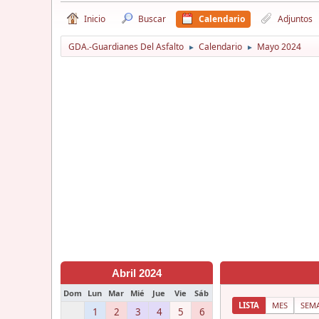
Inicio
Buscar
Calendario
Adjuntos
GDA.-Guardianes Del Asfalto
Calendario
Mayo 2024
►
►
Abril 2024
Dom
Lun
Mar
Mié
Jue
Vie
Sáb
LISTA
MES
SEM
1
2
3
4
5
6