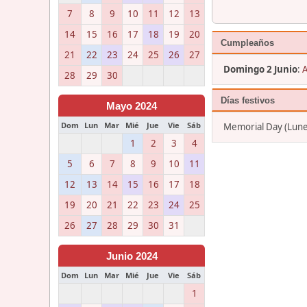
7
8
9
10
11
12
13
14
15
16
17
18
19
20
Cumpleaños
21
22
23
24
25
26
27
Domingo 2 Junio
:
A
28
29
30
Días festivos
Mayo 2024
Dom
Lun
Mar
Mié
Jue
Vie
Sáb
Memorial Day (Lun
1
2
3
4
5
6
7
8
9
10
11
12
13
14
15
16
17
18
19
20
21
22
23
24
25
26
27
28
29
30
31
Junio 2024
Dom
Lun
Mar
Mié
Jue
Vie
Sáb
1