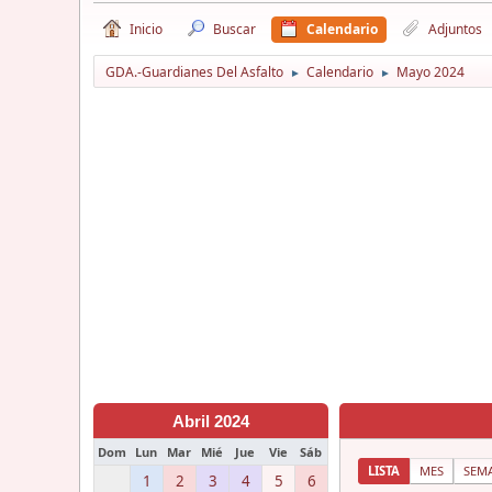
Inicio
Buscar
Calendario
Adjuntos
GDA.-Guardianes Del Asfalto
Calendario
Mayo 2024
►
►
Abril 2024
Dom
Lun
Mar
Mié
Jue
Vie
Sáb
LISTA
MES
SEM
1
2
3
4
5
6