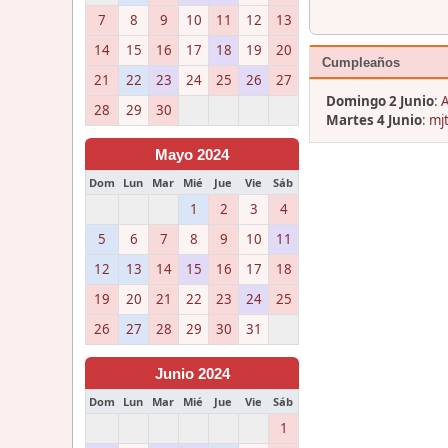
7
8
9
10
11
12
13
14
15
16
17
18
19
20
Cumpleaños
21
22
23
24
25
26
27
Domingo 2 Junio
:
A
28
29
30
Martes 4 Junio
:
mjt
Mayo 2024
Dom
Lun
Mar
Mié
Jue
Vie
Sáb
1
2
3
4
5
6
7
8
9
10
11
12
13
14
15
16
17
18
19
20
21
22
23
24
25
26
27
28
29
30
31
Junio 2024
Dom
Lun
Mar
Mié
Jue
Vie
Sáb
1