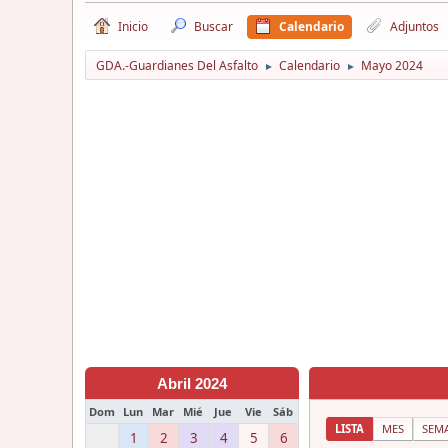
Inicio
Buscar
Calendario
Adjuntos
GDA.-Guardianes Del Asfalto
Calendario
Mayo 2024
►
►
Abril 2024
Dom
Lun
Mar
Mié
Jue
Vie
Sáb
LISTA
MES
SEM
1
2
3
4
5
6