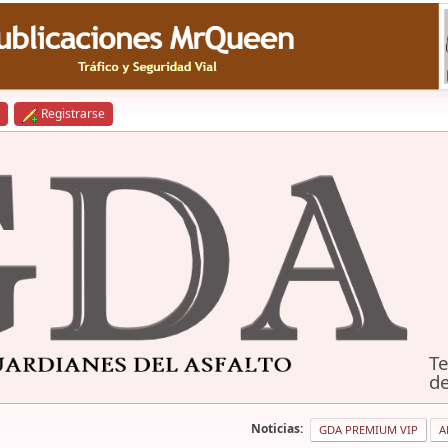
Registrarse
Te
de
Noticias:
GDA PREMIUM VIP
A