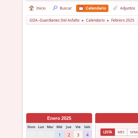
Inicio
Buscar
Calendario
Adjuntos
GDA.-Guardianes Del Asfalto
Calendario
Febrero 2025
►
►
Enero 2025
Dom
Lun
Mar
Mié
Jue
Vie
Sáb
LISTA
MES
SEM
1
2
3
4