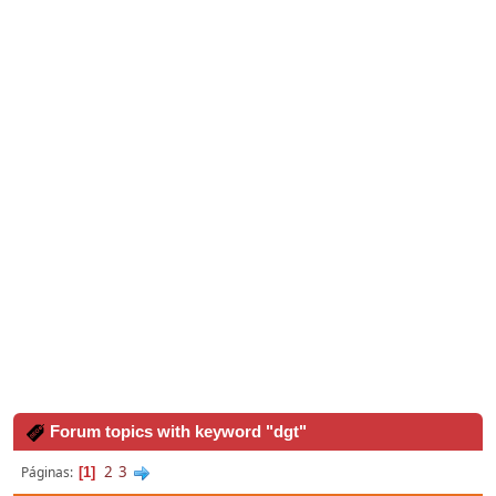
Forum topics with keyword "dgt"
2
3
Páginas
1