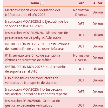
Tema
Foro
Autor
Medidas especiales de regulación del
Normativa
Dikxon
tráfico durante el año 2026
Diversa
Instrucción MOV 2025/21: Ejecución de los
DGT
Dikxon
servicios de la ATGC 2026
Instrucción MOV 2025/20.- Dispositivos de
DGT
Dikxon
preseñalización de peligro. Aclaración
INSTRUCCIÓN VEH 2025/18.- Instrucciones
DGT
Dikxon
de tramitación de vehículos en Jefaturas
018, servicio telefónico de atención a
Normativa
Dikxon
víctimas de siniestros de tráfico
Diversa
INSTRUCCIÓN MOV 2025/14.- Accesorios
DGT
Dikxon
de soporte señal V-16
Uso dispositivos por conductores de
DGT
Dikxon
vehículos de transporte de viajeros
Instrucción MOV 2025/11.- Inspección,
DGT
Dikxon
Vigilancia y Control de furgonetas reparto
Instrucción SG 2025/06.- Ordenación
gestión expedientes vehículos y
DGT
Dikxon