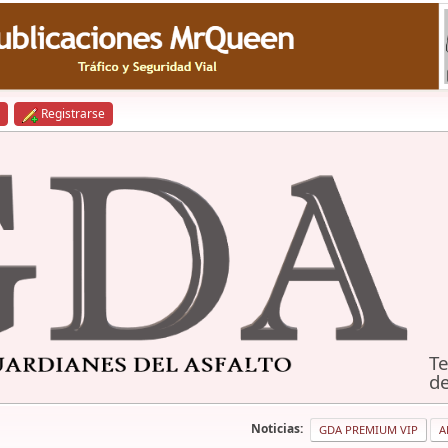
Registrarse
Te
de
Noticias:
GDA PREMIUM VIP
A