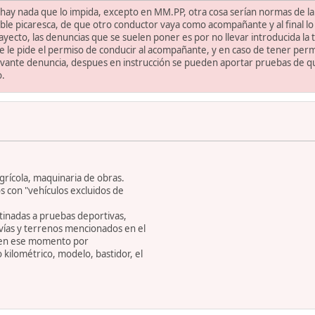
 hay nada que lo impida, excepto en MM.PP, otra cosa serían normas de l
sible picaresca, de que otro conductor vaya como acompañante y al final l
ayecto, las denuncias que se suelen poner es por no llevar introducida la t
 se le pide el permiso de conducir al acompañante, y en caso de tener perm
evante denuncia, despues en instrucción se pueden aportar pruebas de qu
o.
grícola, maquinaria de obras.
s con "vehículos excluidos de
stinadas a pruebas deportivas,
 vías y terrenos mencionados en el
za en ese momento por
o kilométrico, modelo, bastidor, el