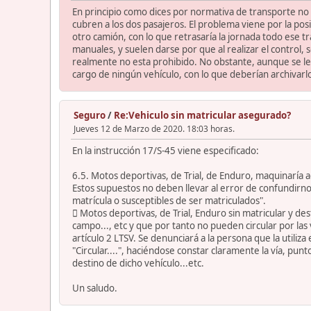
En principio como dices por normativa de transporte no
cubren a los dos pasajeros. El problema viene por la po
otro camión, con lo que retrasaría la jornada todo ese tr
manuales, y suelen darse por que al realizar el control,
realmente no esta prohibido. No obstante, aunque se l
cargo de ningún vehículo, con lo que deberían archivarl
Seguro
/
Re:Vehiculo sin matricular asegurado?
Jueves 12 de Marzo de 2020. 18:03 horas.
En la instrucción 17/S-45 viene especificado:
6.5. Motos deportivas, de Trial, de Enduro, maquinaría a
Estos supuestos no deben llevar al error de confundirno
matrícula o susceptibles de ser matriculados".
 Motos deportivas, de Trial, Enduro sin matricular y de
campo..., etc y que por tanto no pueden circular por las
artículo 2 LTSV. Se denunciará a la persona que la utili
"Circular....", haciéndose constar claramente la vía, punt
destino de dicho vehículo...etc.
Un saludo.