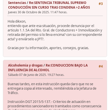
Sentencias
/
Re:SENTENCIA TRIBUNAL SUPREMO
#3
CONDUCCIÓN SIN CURSO TRAS CONDENA >2 AÑOS
Jueves 30 de Octubre de 2025. 11:47 horas.
Hola dikxon,
entiendo que ante esa situación, procede denuncia por el
articulo 1.1.5A del Rto. Gral. de Conductores + Inmovilización y
retirada del permiso si lo lleva encima? con su correspondiente
acta? y enviárselo a JPT?.
Gracias por tu información, aportes, consejos, gracias.
Alcoholemia y drogas
/
Re:CONDUCCION BAJO LA
#4
INFLUENCIA DE ALCOHOL
Sábado 07 de Junio de 2025. 19:27 horas.
Buenas tardes, en esta instrucción queda claro que no se
entregara copia al interesado, remitiéndola a la Jefatura de
Tráfico.
Instrucción DGT 2015/S-137.- Criterios de actuación en
procedimientos sancionadores tramitados como consecuencia