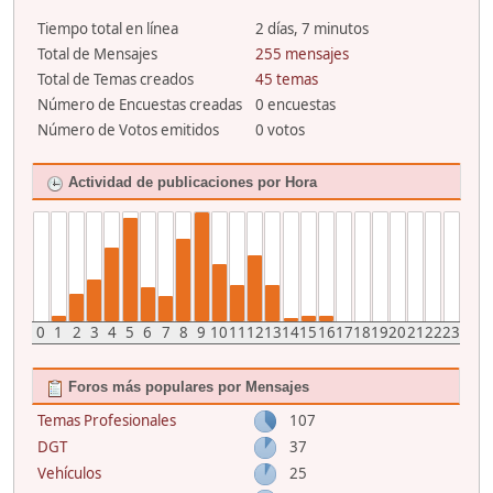
Tiempo total en línea
2 días, 7 minutos
Total de Mensajes
255 mensajes
Total de Temas creados
45 temas
Número de Encuestas creadas
0 encuestas
Número de Votos emitidos
0 votos
Actividad de publicaciones por Hora
0
1
2
3
4
5
6
7
8
9
10
11
12
13
14
15
16
17
18
19
20
21
22
23
Foros más populares por Mensajes
Temas Profesionales
107
DGT
37
Vehículos
25