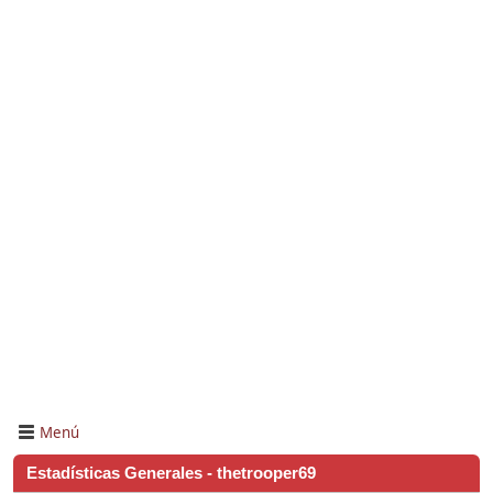
Menú
Estadísticas Generales - thetrooper69