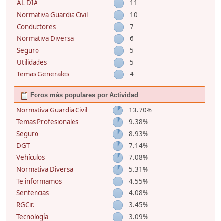
AL DIA
11
Normativa Guardia Civil
10
Conductores
7
Normativa Diversa
6
Seguro
5
Utilidades
5
Temas Generales
4
Foros más populares por Actividad
Normativa Guardia Civil
13.70%
Temas Profesionales
9.38%
Seguro
8.93%
DGT
7.14%
Vehículos
7.08%
Normativa Diversa
5.31%
Te informamos
4.55%
Sentencias
4.08%
RGCir.
3.45%
Tecnología
3.09%