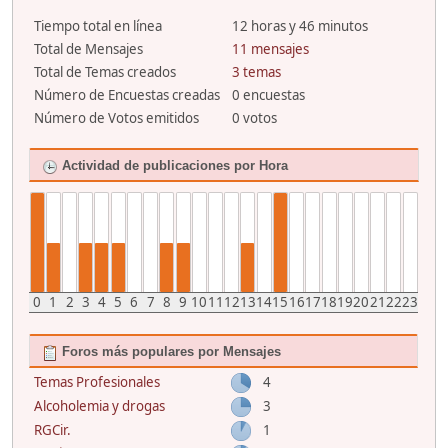
Tiempo total en línea
12 horas y 46 minutos
Total de Mensajes
11 mensajes
Total de Temas creados
3 temas
Número de Encuestas creadas
0 encuestas
Número de Votos emitidos
0 votos
Actividad de publicaciones por Hora
0
1
2
3
4
5
6
7
8
9
10
11
12
13
14
15
16
17
18
19
20
21
22
23
Foros más populares por Mensajes
Temas Profesionales
4
Alcoholemia y drogas
3
RGCir.
1