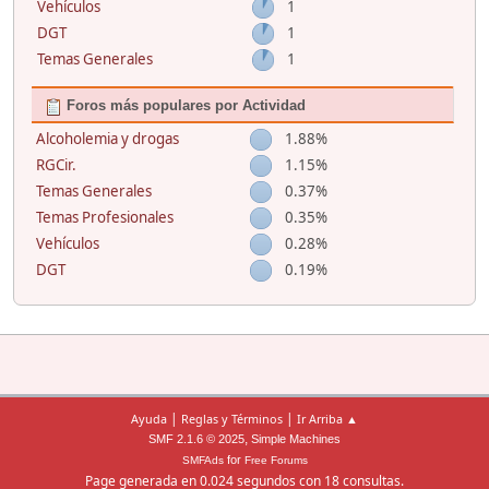
Vehículos
1
DGT
1
Temas Generales
1
Foros más populares por Actividad
Alcoholemia y drogas
1.88%
RGCir.
1.15%
Temas Generales
0.37%
Temas Profesionales
0.35%
Vehículos
0.28%
DGT
0.19%
|
|
Ayuda
Reglas y Términos
Ir Arriba ▲
,
SMF 2.1.6 © 2025
Simple Machines
for
SMFAds
Free Forums
Page generada en 0.024 segundos con 18 consultas.