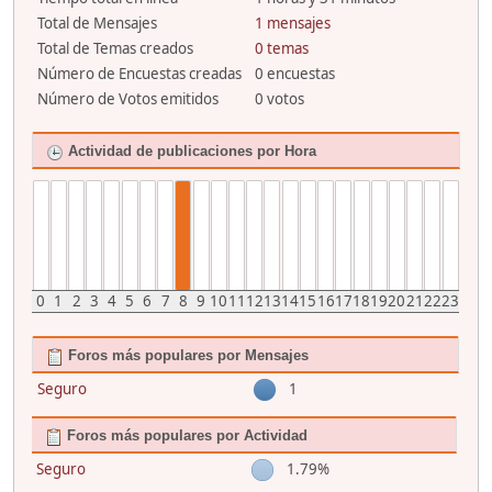
Total de Mensajes
1 mensajes
Total de Temas creados
0 temas
Número de Encuestas creadas
0 encuestas
Número de Votos emitidos
0 votos
Actividad de publicaciones por Hora
0
1
2
3
4
5
6
7
8
9
10
11
12
13
14
15
16
17
18
19
20
21
22
23
Foros más populares por Mensajes
Seguro
1
Foros más populares por Actividad
Seguro
1.79%