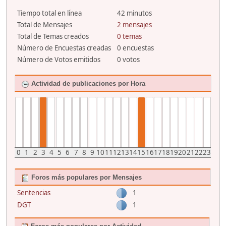
Tiempo total en línea
42 minutos
Total de Mensajes
2 mensajes
Total de Temas creados
0 temas
Número de Encuestas creadas
0 encuestas
Número de Votos emitidos
0 votos
Actividad de publicaciones por Hora
0
1
2
3
4
5
6
7
8
9
10
11
12
13
14
15
16
17
18
19
20
21
22
23
Foros más populares por Mensajes
Sentencias
1
DGT
1