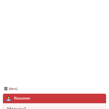
Menú
Resumen
Merucu1