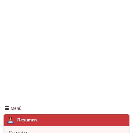
Menú
Resumen
Currito