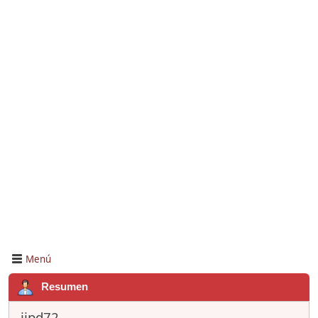
Menú
Resumen
jjpd72