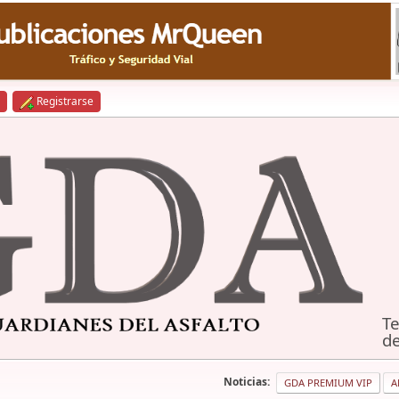
Registrarse
Te
de
Noticias:
GDA PREMIUM VIP
A