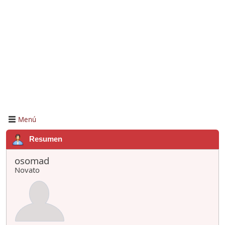
Menú
Resumen
osomad
Novato