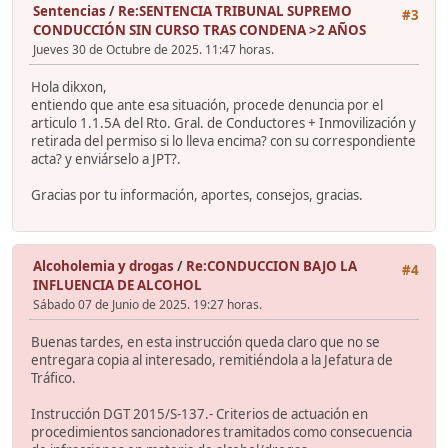
Sentencias
/
Re:SENTENCIA TRIBUNAL SUPREMO
#3
CONDUCCIÓN SIN CURSO TRAS CONDENA >2 AÑOS
Jueves 30 de Octubre de 2025. 11:47 horas.
Hola dikxon,
entiendo que ante esa situación, procede denuncia por el
articulo 1.1.5A del Rto. Gral. de Conductores + Inmovilización y
retirada del permiso si lo lleva encima? con su correspondiente
acta? y enviárselo a JPT?.
Gracias por tu información, aportes, consejos, gracias.
Alcoholemia y drogas
/
Re:CONDUCCION BAJO LA
#4
INFLUENCIA DE ALCOHOL
Sábado 07 de Junio de 2025. 19:27 horas.
Buenas tardes, en esta instrucción queda claro que no se
entregara copia al interesado, remitiéndola a la Jefatura de
Tráfico.
Instrucción DGT 2015/S-137.- Criterios de actuación en
procedimientos sancionadores tramitados como consecuencia