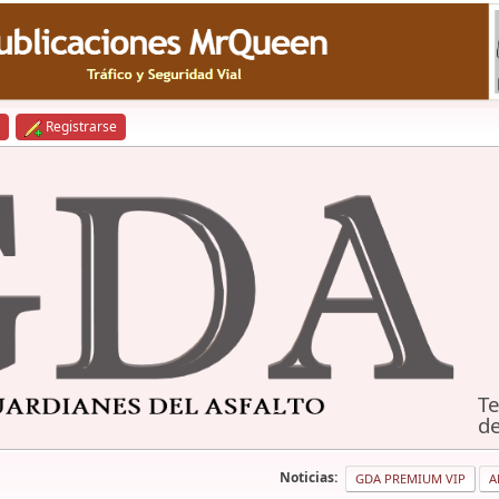
Registrarse
Te
de
Noticias:
GDA PREMIUM VIP
A