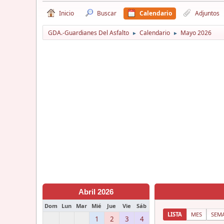
Inicio
Buscar
Calendario
Adjuntos
GDA.-Guardianes Del Asfalto
Calendario
Mayo 2026
►
►
Abril 2026
Dom
Lun
Mar
Mié
Jue
Vie
Sáb
LISTA
MES
SEM
1
2
3
4