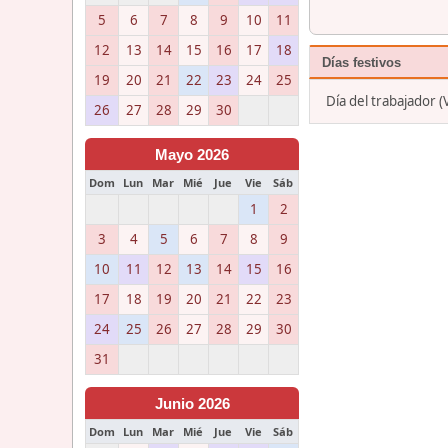
5
6
7
8
9
10
11
12
13
14
15
16
17
18
Días festivos
19
20
21
22
23
24
25
Día del trabajador 
26
27
28
29
30
Mayo 2026
Dom
Lun
Mar
Mié
Jue
Vie
Sáb
1
2
3
4
5
6
7
8
9
10
11
12
13
14
15
16
17
18
19
20
21
22
23
24
25
26
27
28
29
30
31
Junio 2026
Dom
Lun
Mar
Mié
Jue
Vie
Sáb