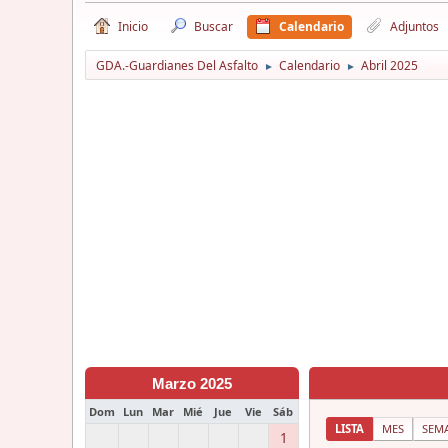
Inicio
Buscar
Calendario
Adjuntos
GDA.-Guardianes Del Asfalto
Calendario
Abril 2025
►
►
Marzo 2025
Dom
Lun
Mar
Mié
Jue
Vie
Sáb
LISTA
MES
SEM
1