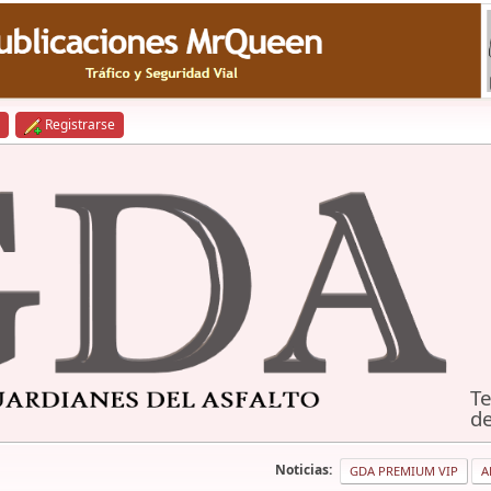
Registrarse
Te
de
Noticias:
GDA PREMIUM VIP
A