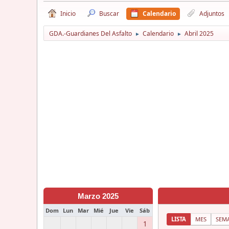
Inicio
Buscar
Calendario
Adjuntos
GDA.-Guardianes Del Asfalto
Calendario
Abril 2025
►
►
Marzo 2025
Dom
Lun
Mar
Mié
Jue
Vie
Sáb
LISTA
MES
SEM
1