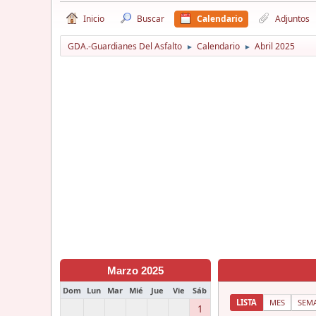
Inicio
Buscar
Calendario
Adjuntos
GDA.-Guardianes Del Asfalto
Calendario
Abril 2025
►
►
Marzo 2025
Dom
Lun
Mar
Mié
Jue
Vie
Sáb
LISTA
MES
SEM
1