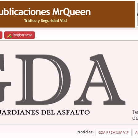
Registrarse
Te
de
Noticias:
GDA PREMIUM VIP
A