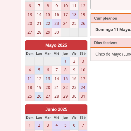
6
7
8
9
10
11
12
13
14
15
16
17
18
19
Cumpleaños
20
21
22
23
24
25
26
Domingo 11 Mayo
27
28
29
30
Días festivos
Mayo 2025
Dom
Lun
Mar
Mié
Jue
Vie
Sáb
Cinco de Mayo (Lun
1
2
3
4
5
6
7
8
9
10
11
12
13
14
15
16
17
18
19
20
21
22
23
24
25
26
27
28
29
30
31
Junio 2025
Dom
Lun
Mar
Mié
Jue
Vie
Sáb
1
2
3
4
5
6
7