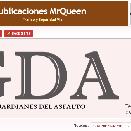
Registrarse
Te
de
Noticias:
GDA PREMIUM VIP
A