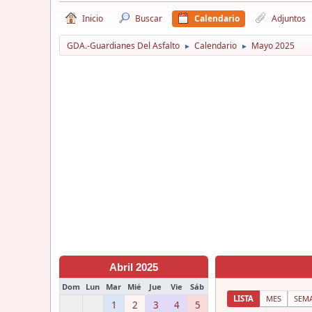
Inicio
Buscar
Calendario
Adjuntos
GDA.-Guardianes Del Asfalto
Calendario
Mayo 2025
►
►
Abril 2025
Dom
Lun
Mar
Mié
Jue
Vie
Sáb
LISTA
MES
SEM
1
2
3
4
5