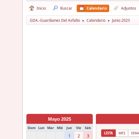
Inicio
Buscar
Calendario
Adjuntos
GDA.-Guardianes Del Asfalto
Calendario
Junio 2025
►
►
Mayo 2025
Dom
Lun
Mar
Mié
Jue
Vie
Sáb
LISTA
MES
SEM
1
2
3