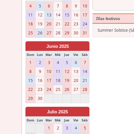
4
5
6
7
8
9
10
11
12
13
14
15
16
17
Días festivos
18
19
20
21
22
23
24
Summer Solstice (Sá
25
26
27
28
29
30
31
Junio 2025
Dom
Lun
Mar
Mié
Jue
Vie
Sáb
1
2
3
4
5
6
7
8
9
10
11
12
13
14
15
16
17
18
19
20
21
22
23
24
25
26
27
28
29
30
Julio 2025
Dom
Lun
Mar
Mié
Jue
Vie
Sáb
1
2
3
4
5