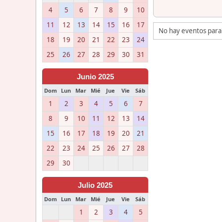
4
5
6
7
8
9
10
11
12
13
14
15
16
17
No hay eventos para
18
19
20
21
22
23
24
25
26
27
28
29
30
31
Junio 2025
Dom
Lun
Mar
Mié
Jue
Vie
Sáb
1
2
3
4
5
6
7
8
9
10
11
12
13
14
15
16
17
18
19
20
21
22
23
24
25
26
27
28
29
30
Julio 2025
Dom
Lun
Mar
Mié
Jue
Vie
Sáb
1
2
3
4
5