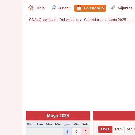
Inicio
Buscar
Calendario
Adjuntos
GDA.-Guardianes Del Asfalto
Calendario
Junio 2025
►
►
Mayo 2025
Dom
Lun
Mar
Mié
Jue
Vie
Sáb
LISTA
MES
SEM
1
2
3