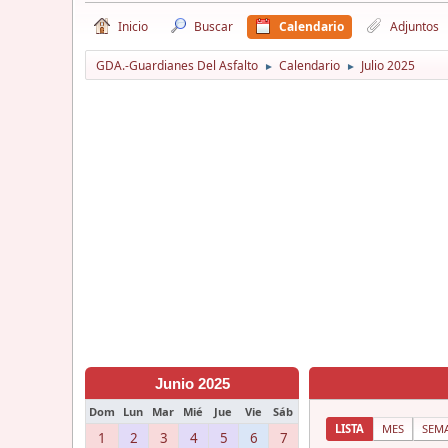
Inicio
Buscar
Calendario
Adjuntos
GDA.-Guardianes Del Asfalto
Calendario
Julio 2025
►
►
Junio 2025
Dom
Lun
Mar
Mié
Jue
Vie
Sáb
LISTA
MES
SEM
1
2
3
4
5
6
7