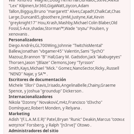
Will "Kindred" Wagner,Doug Heffernan,lurkalot,Steve,Aleksi
"Lex" Kilpinen,br360,GigaWatt,ziycon,Adam
Tallon,Bigguy,Bruno "margarett" Alves,CapadY,ChalkCat,Chas
Large,Duncan85,gbsothere,JimM,Justyne,Kat,Kevin
"greyknight17" Hou,Krash,Mashby,Michael Colin Blaber,Old
Fossil,S-Ace,shadav,Storman™,Wade "sησω" Poulsen, y
xenovanis .
Personalizadores
Diego Andrés,GL700Wing,Johnnie "TwitchisMental"
Ballew,Jonathan "vbgamer45" Valentin,Sami "SychO"
Mazouz,Brannon "B" Hall,Gary M. Gadsdon,Jack "akabugeyes"
Thorsen,Jason "JBlaze" Clemons,Joey "Tyrsson"
Smith,Kays,Michael "Mick." Gomez,NanoSector,Ricky.,Russell
"NEND" Najar, y SA™ .
Escritores de documentación
Michele "Illori" Davis,Irisado,AngelinaBelle,Chainy,Graeme
Spence, y Joshua "groundup" Dickerson .
Internacionalizadores
Nikola "Dzonny" Novaković,m4z,Francisco "d3vcho"
Domínguez,Robert Monden, y Relyana .
Marketing
Adish "(F.L.A.M.E.R)" Patel,Bryan "Runic" Deakin,Marcus "cσσкιє
мσηѕтєя" Forsberg, y Ralph "[n3rve]" Otowo .
Administradores del sitio