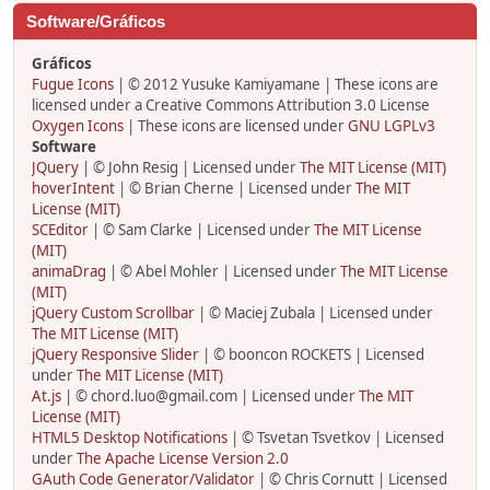
Software/Gráficos
Gráficos
Fugue Icons
| © 2012 Yusuke Kamiyamane | These icons are
licensed under a Creative Commons Attribution 3.0 License
Oxygen Icons
| These icons are licensed under
GNU LGPLv3
Software
JQuery
| © John Resig | Licensed under
The MIT License (MIT)
hoverIntent
| © Brian Cherne | Licensed under
The MIT
License (MIT)
SCEditor
| © Sam Clarke | Licensed under
The MIT License
(MIT)
animaDrag
| © Abel Mohler | Licensed under
The MIT License
(MIT)
jQuery Custom Scrollbar
| © Maciej Zubala | Licensed under
The MIT License (MIT)
jQuery Responsive Slider
| © booncon ROCKETS | Licensed
under
The MIT License (MIT)
At.js
| © chord.luo@gmail.com | Licensed under
The MIT
License (MIT)
HTML5 Desktop Notifications
| © Tsvetan Tsvetkov | Licensed
under
The Apache License Version 2.0
GAuth Code Generator/Validator
| © Chris Cornutt | Licensed