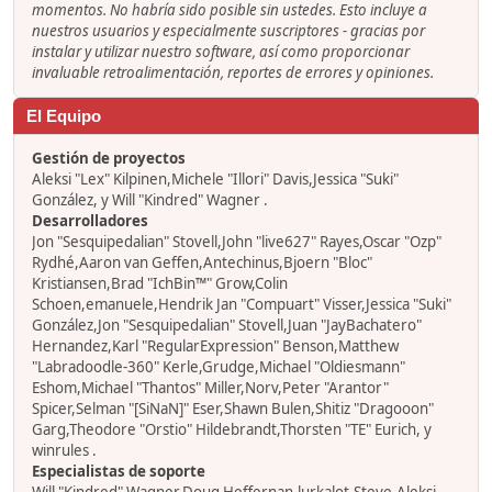
momentos. No habría sido posible sin ustedes. Esto incluye a
nuestros usuarios y especialmente suscriptores - gracias por
instalar y utilizar nuestro software, así como proporcionar
invaluable retroalimentación, reportes de errores y opiniones.
El Equipo
Gestión de proyectos
Aleksi "Lex" Kilpinen,Michele "Illori" Davis,Jessica "Suki"
González, y Will "Kindred" Wagner .
Desarrolladores
Jon "Sesquipedalian" Stovell,John "live627" Rayes,Oscar "Ozp"
Rydhé,Aaron van Geffen,Antechinus,Bjoern "Bloc"
Kristiansen,Brad "IchBin™" Grow,Colin
Schoen,emanuele,Hendrik Jan "Compuart" Visser,Jessica "Suki"
González,Jon "Sesquipedalian" Stovell,Juan "JayBachatero"
Hernandez,Karl "RegularExpression" Benson,Matthew
"Labradoodle-360" Kerle,Grudge,Michael "Oldiesmann"
Eshom,Michael "Thantos" Miller,Norv,Peter "Arantor"
Spicer,Selman "[SiNaN]" Eser,Shawn Bulen,Shitiz "Dragooon"
Garg,Theodore "Orstio" Hildebrandt,Thorsten "TE" Eurich, y
winrules .
Especialistas de soporte