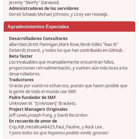
Jeremy "SleePy" Darwood.
Administradores de los servidores
Derek Schwab,Michael Johnson, y Liroy van Hoewijk.
Agradecimientos Especiales
Desarrolladores Consultores
albertlast,Brett Flannigan,Mark Rose,René-Gilles "Nao 尚"
Deberdt,tinoest, y todos los que han
contribuido en GitHub
.
Beta Tester
Los invaluables que incansablemente encuentran fallos,
proporcionan retroalimentación, y vuelven aún más locos a los
desarrolladores.
Traductores
Gracias por vuestros esfuerzos, puesto que hacen posible que
la gente de todo el mundo use SMF.
Padre fundador de SMF
Unknown W. "[Unknown]" Brackets.
Project Managers Originales
Jeff Lewis,Joseph Fung, y David Recordon.
En recuerdo de amor de
Crip,K@,metallica48423,Paul_Pauline, y Rock Lee .
Y para todos los que hayamos podido omitir, ¡gracias!