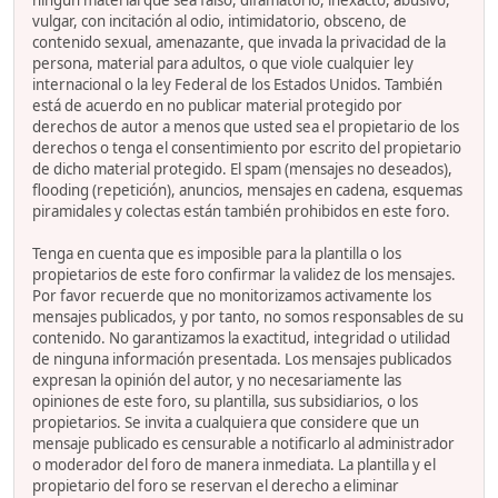
ningún material que sea falso, difamatorio, inexacto, abusivo,
vulgar, con incitación al odio, intimidatorio, obsceno, de
contenido sexual, amenazante, que invada la privacidad de la
persona, material para adultos, o que viole cualquier ley
internacional o la ley Federal de los Estados Unidos. También
está de acuerdo en no publicar material protegido por
derechos de autor a menos que usted sea el propietario de los
derechos o tenga el consentimiento por escrito del propietario
de dicho material protegido. El spam (mensajes no deseados),
flooding (repetición), anuncios, mensajes en cadena, esquemas
piramidales y colectas están también prohibidos en este foro.
Tenga en cuenta que es imposible para la plantilla o los
propietarios de este foro confirmar la validez de los mensajes.
Por favor recuerde que no monitorizamos activamente los
mensajes publicados, y por tanto, no somos responsables de su
contenido. No garantizamos la exactitud, integridad o utilidad
de ninguna información presentada. Los mensajes publicados
expresan la opinión del autor, y no necesariamente las
opiniones de este foro, su plantilla, sus subsidiarios, o los
propietarios. Se invita a cualquiera que considere que un
mensaje publicado es censurable a notificarlo al administrador
o moderador del foro de manera inmediata. La plantilla y el
propietario del foro se reservan el derecho a eliminar