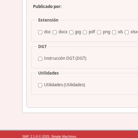
Publicado por:
Extensión
doc
docx
jpg
pdf
png
xls
xlsx
DGT
Instrucción DGT (DGT)
Utilidades
Utilidades (Utilidades)
,
SMF 2.1.6 © 2025
Simple Machines