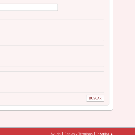
|
|
Ayuda
Reglas y Términos
Ir Arriba ▲