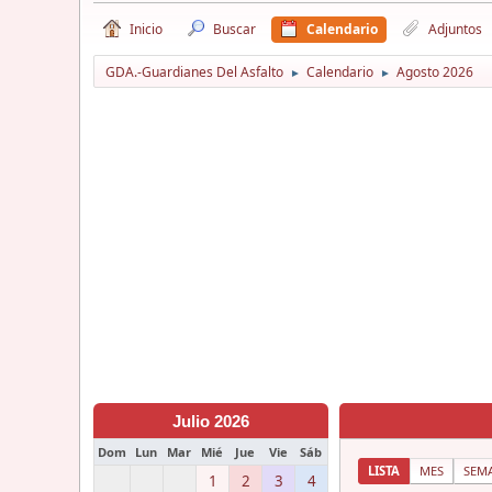
Inicio
Buscar
Calendario
Adjuntos
GDA.-Guardianes Del Asfalto
Calendario
Agosto 2026
►
►
Julio 2026
Dom
Lun
Mar
Mié
Jue
Vie
Sáb
LISTA
MES
SEM
1
2
3
4