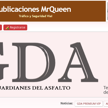
Registrarse
Te
de
Noticias:
GDA PREMIUM VIP
A