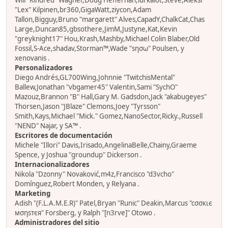
Will "Kindred" Wagner,Doug Heffernan,lurkalot,Steve,Aleksi
"Lex" Kilpinen,br360,GigaWatt,ziycon,Adam
Tallon,Bigguy,Bruno "margarett" Alves,CapadY,ChalkCat,Chas
Large,Duncan85,gbsothere,JimM,Justyne,Kat,Kevin
"greyknight17" Hou,Krash,Mashby,Michael Colin Blaber,Old
Fossil,S-Ace,shadav,Storman™,Wade "sησω" Poulsen, y
xenovanis .
Personalizadores
Diego Andrés,GL700Wing,Johnnie "TwitchisMental"
Ballew,Jonathan "vbgamer45" Valentin,Sami "SychO"
Mazouz,Brannon "B" Hall,Gary M. Gadsdon,Jack "akabugeyes"
Thorsen,Jason "JBlaze" Clemons,Joey "Tyrsson"
Smith,Kays,Michael "Mick." Gomez,NanoSector,Ricky.,Russell
"NEND" Najar, y SA™ .
Escritores de documentación
Michele "Illori" Davis,Irisado,AngelinaBelle,Chainy,Graeme
Spence, y Joshua "groundup" Dickerson .
Internacionalizadores
Nikola "Dzonny" Novaković,m4z,Francisco "d3vcho"
Domínguez,Robert Monden, y Relyana .
Marketing
Adish "(F.L.A.M.E.R)" Patel,Bryan "Runic" Deakin,Marcus "cσσкιє
мσηѕтєя" Forsberg, y Ralph "[n3rve]" Otowo .
Administradores del sitio