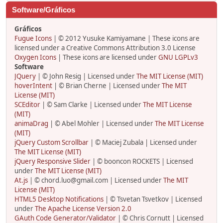
Software/Gráficos
Gráficos
Fugue Icons
| © 2012 Yusuke Kamiyamane | These icons are
licensed under a Creative Commons Attribution 3.0 License
Oxygen Icons
| These icons are licensed under
GNU LGPLv3
Software
JQuery
| © John Resig | Licensed under
The MIT License (MIT)
hoverIntent
| © Brian Cherne | Licensed under
The MIT
License (MIT)
SCEditor
| © Sam Clarke | Licensed under
The MIT License
(MIT)
animaDrag
| © Abel Mohler | Licensed under
The MIT License
(MIT)
jQuery Custom Scrollbar
| © Maciej Zubala | Licensed under
The MIT License (MIT)
jQuery Responsive Slider
| © booncon ROCKETS | Licensed
under
The MIT License (MIT)
At.js
| © chord.luo@gmail.com | Licensed under
The MIT
License (MIT)
HTML5 Desktop Notifications
| © Tsvetan Tsvetkov | Licensed
under
The Apache License Version 2.0
GAuth Code Generator/Validator
| © Chris Cornutt | Licensed