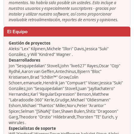
momentos. No habría sido posible sin ustedes. Esto incluye a
nuestros usuarios y especialmente suscriptores - gracias por
instalar y utilizar nuestro software, así como proporcionar
invaluable retroalimentación, reportes de errores y opiniones.
El Equipo
Gestión de proyectos
Aleksi "Lex" Kilpinen,Michele "Illori" Davis,Jessica "Suki"
González, y Will "Kindred" Wagner .
Desarrolladores
Jon "Sesquipedalian" Stovell,John "live627" Rayes,Oscar "Ozp"
Rydhé,Aaron van Geffen,Antechinus,Bjoern "Bloc"
Kristiansen,Brad "IchBin™" Grow,Colin
Schoen,emanuele,Hendrik Jan "Compuart" Visser,Jessica "Suki"
González,Jon "Sesquipedalian" Stovell,Juan "JayBachatero"
Hernandez,Karl "RegularExpression" Benson,Matthew
"Labradoodle-360" Kerle,Grudge,Michael "Oldiesmann"
Eshom,Michael "Thantos" Miller,Norv,Peter "Arantor"
Spicer,Selman "[SiNaN]" Eser,Shawn Bulen,Shitiz "Dragooon"
Garg,Theodore "Orstio" Hildebrandt,Thorsten "TE" Eurich, y
winrules .
Especialistas de soporte