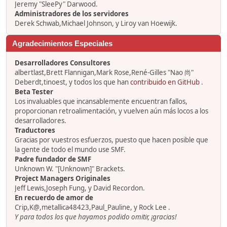
Jeremy "SleePy" Darwood.
Administradores de los servidores
Derek Schwab,Michael Johnson, y Liroy van Hoewijk.
Agradecimientos Especiales
Desarrolladores Consultores
albertlast,Brett Flannigan,Mark Rose,René-Gilles "Nao 尚"
Deberdt,tinoest, y todos los que han
contribuido en GitHub
.
Beta Tester
Los invaluables que incansablemente encuentran fallos,
proporcionan retroalimentación, y vuelven aún más locos a los
desarrolladores.
Traductores
Gracias por vuestros esfuerzos, puesto que hacen posible que
la gente de todo el mundo use SMF.
Padre fundador de SMF
Unknown W. "[Unknown]" Brackets.
Project Managers Originales
Jeff Lewis,Joseph Fung, y David Recordon.
En recuerdo de amor de
Crip,K@,metallica48423,Paul_Pauline, y Rock Lee .
Y para todos los que hayamos podido omitir, ¡gracias!