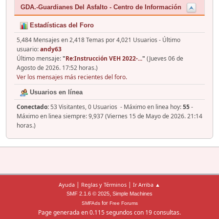
GDA.-Guardianes Del Asfalto - Centro de Información
Estadísticas del Foro
5,484 Mensajes en 2,418 Temas por 4,021 Usuarios - Último
usuario:
andy63
Último mensaje:
"
Re:Instrucción VEH 2022-...
"
(Jueves 06 de
Agosto de 2026. 17:52 horas.)
Ver los mensajes más recientes del foro.
Usuarios en línea
Conectado:
53 Visitantes, 0 Usuarios - Máximo en linea hoy:
55
-
Máximo en linea siempre: 9,937 (Viernes 15 de Mayo de 2026. 21:14
horas.)
|
|
Ayuda
Reglas y Términos
Ir Arriba ▲
,
SMF 2.1.6 © 2025
Simple Machines
for
SMFAds
Free Forums
Page generada en 0.115 segundos con 19 consultas.