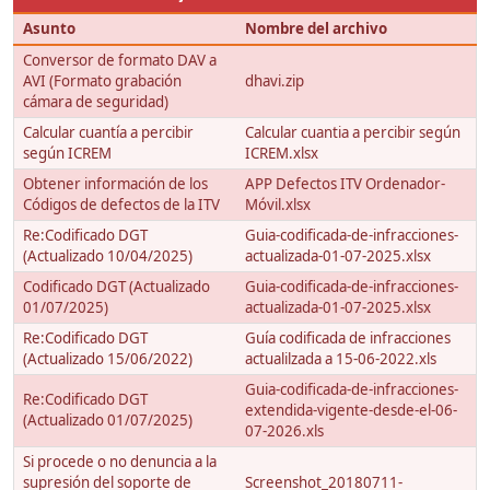
Asunto
Nombre del archivo
Conversor de formato DAV a
AVI (Formato grabación
dhavi.zip
cámara de seguridad)
Calcular cuantía a percibir
Calcular cuantia a percibir según
según ICREM
ICREM.xlsx
Obtener información de los
APP Defectos ITV Ordenador-
Códigos de defectos de la ITV
Móvil.xlsx
Re:Codificado DGT
Guia-codificada-de-infracciones-
(Actualizado 10/04/2025)
actualizada-01-07-2025.xlsx
Codificado DGT (Actualizado
Guia-codificada-de-infracciones-
01/07/2025)
actualizada-01-07-2025.xlsx
Re:Codificado DGT
Guía codificada de infracciones
(Actualizado 15/06/2022)
actualilzada a 15-06-2022.xls
Guia-codificada-de-infracciones-
Re:Codificado DGT
extendida-vigente-desde-el-06-
(Actualizado 01/07/2025)
07-2026.xls
Si procede o no denuncia a la
supresión del soporte de
Screenshot_20180711-