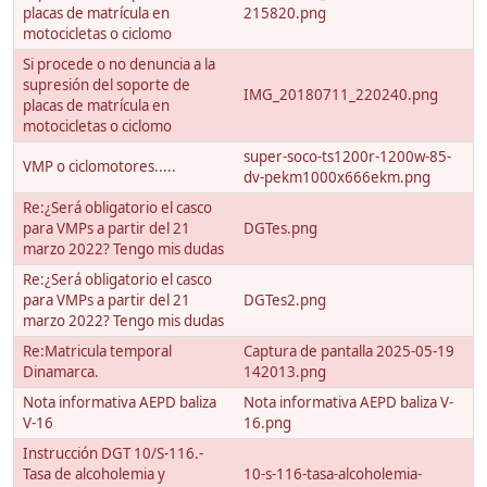
placas de matrícula en
215820.png
motocicletas o ciclomo
Si procede o no denuncia a la
supresión del soporte de
IMG_20180711_220240.png
placas de matrícula en
motocicletas o ciclomo
super-soco-ts1200r-1200w-85-
VMP o ciclomotores.....
dv-pekm1000x666ekm.png
Re:¿Será obligatorio el casco
para VMPs a partir del 21
DGTes.png
marzo 2022? Tengo mis dudas
Re:¿Será obligatorio el casco
para VMPs a partir del 21
DGTes2.png
marzo 2022? Tengo mis dudas
Re:Matricula temporal
Captura de pantalla 2025-05-19
Dinamarca.
142013.png
Nota informativa AEPD baliza
Nota informativa AEPD baliza V-
V-16
16.png
Instrucción DGT 10/S-116.-
Tasa de alcoholemia y
10-s-116-tasa-alcoholemia-