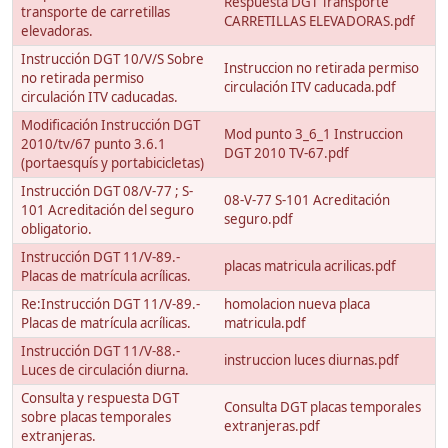
Respuesta DGT Transporte
transporte de carretillas
CARRETILLAS ELEVADORAS.pdf
elevadoras.
Instrucción DGT 10/V/S Sobre
Instruccion no retirada permiso
no retirada permiso
circulación ITV caducada.pdf
circulación ITV caducadas.
Modificación Instrucción DGT
Mod punto 3_6_1 Instruccion
2010/tv/67 punto 3.6.1
DGT 2010 TV-67.pdf
(portaesquís y portabicicletas)
Instrucción DGT 08/V-77 ; S-
08-V-77 S-101 Acreditación
101 Acreditación del seguro
seguro.pdf
obligatorio.
Instrucción DGT 11/V-89.-
placas matricula acrilicas.pdf
Placas de matrícula acrílicas.
Re:Instrucción DGT 11/V-89.-
homolacion nueva placa
Placas de matrícula acrílicas.
matricula.pdf
Instrucción DGT 11/V-88.-
instruccion luces diurnas.pdf
Luces de circulación diurna.
Consulta y respuesta DGT
Consulta DGT placas temporales
sobre placas temporales
extranjeras.pdf
extranjeras.