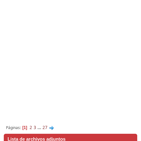
2
3
...
27
Páginas
1
Lista de archivos adjuntos