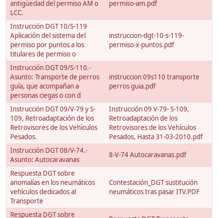
antigüedad del permiso AM o
permiso-am.pdf
LCC.
Instrucción DGT 10/S-119
Aplicación del sistema del
instruccion-dgt-10-s-119-
permiso por puntos a los
permiso-x-puntos.pdf
titulares de permiso o
Instrucción DGT 09/S-110.-
Asunto: Transporte de perros
instruccion 09s110 transporte
guía, que acompañan a
perros guia.pdf
personas ciegas o con d
Instrucción DGT 09/V-79 y S-
Instrucción 09 V-79- S-109,
109, Retroadaptación de los
Retroadaptación de los
Retrovisores de los Vehículos
Retrovisores de los Vehículos
Pesados.
Pesados, Hasta 31-03-2010.pdf
Instrucción DGT 08/V-74.-
8-V-74 Autocaravanas.pdf
Asunto: Autocaravanas
Respuesta DGT sobre
anomalías en los neumáticos
Contestación_DGT sustitución
vehículos dedicados al
neumáticos tras pasar ITV.PDF
Transporte
Respuesta DGT sobre