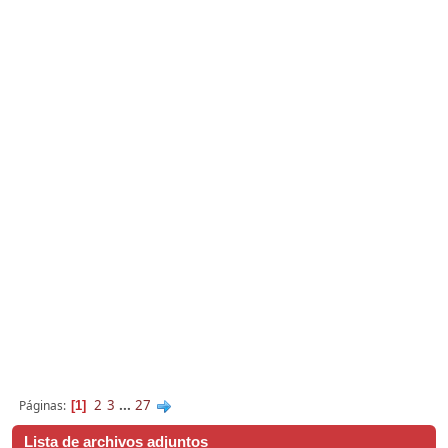
2
3
...
27
Páginas
1
Lista de archivos adjuntos