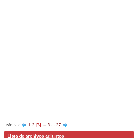
1
2
4
5
...
27
Páginas
3
Lista de archivos adjuntos