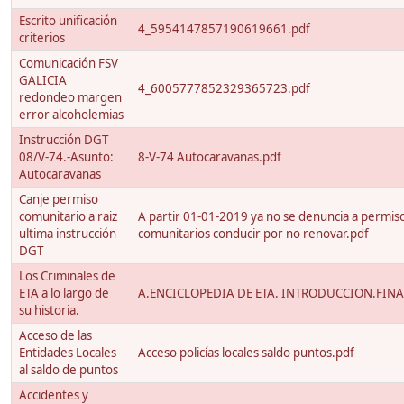
Escrito unificación
4_5954147857190619661.pdf
criterios
Comunicación FSV
GALICIA
4_6005777852329365723.pdf
redondeo margen
error alcoholemias
Instrucción DGT
08/V-74.-Asunto:
8-V-74 Autocaravanas.pdf
Autocaravanas
Canje permiso
comunitario a raiz
A partir 01-01-2019 ya no se denuncia a permis
ultima instrucción
comunitarios conducir por no renovar.pdf
DGT
Los Criminales de
ETA a lo largo de
A.ENCICLOPEDIA DE ETA. INTRODUCCION.FINA
su historia.
Acceso de las
Entidades Locales
Acceso policías locales saldo puntos.pdf
al saldo de puntos
Accidentes y