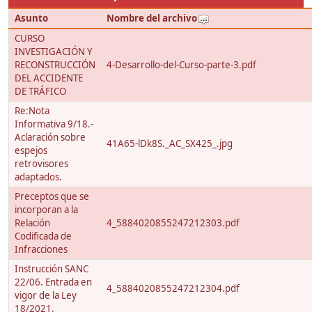
Asunto
Nombre del archivo
CURSO
INVESTIGACIÓN Y
RECONSTRUCCIÓN
4-Desarrollo-del-Curso-parte-3.pdf
DEL ACCIDENTE
DE TRÁFICO
Re:Nota
Informativa 9/18.-
Aclaración sobre
41A65-lDk8S._AC_SX425_.jpg
espejos
retrovisores
adaptados.
Preceptos que se
incorporan a la
Relación
4_5884020855247212303.pdf
Codificada de
Infracciones
Instrucción SANC
22/06. Entrada en
4_5884020855247212304.pdf
vigor de la Ley
18/2021.