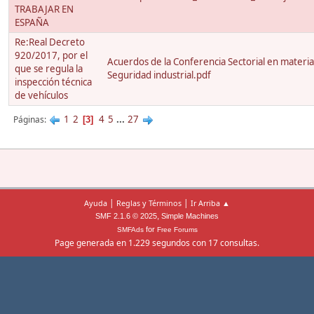
TRABAJAR EN
ESPAÑA
Re:Real Decreto
920/2017, por el
Acuerdos de la Conferencia Sectorial en materia
que se regula la
Seguridad industrial.pdf
inspección técnica
de vehículos
1
2
4
5
...
27
Páginas
3
|
|
Ayuda
Reglas y Términos
Ir Arriba ▲
,
SMF 2.1.6 © 2025
Simple Machines
for
SMFAds
Free Forums
Page generada en 1.229 segundos con 17 consultas.