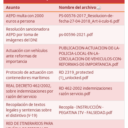
Asunto
Nombre del archivo
AEPD multa con 2000
PS-00576-2017_Resolucion-de-
euros a persona
fecha-27-04-2018_Art-ii-culo-6.pdf
Resolución sancionadora
AEPD por toma de
ps-00596-2021.pdf
imágenes del DNI
PUBLICACION-ACTUACION-DE-LA-
Actuación con vehículos
POLICIA-LOCAL-EN-LA-
ante reformas de
CIRCULACION-DE-VEHICULOS-CON-
importancia
REFORMAS-DE-IMPORTANCIA.pdf
Protocolo de actuación con
RD 2319_protected
contenedores marítimos
(1)_unlocked.pdf
REAL DECRETO 462/2002,
RD 462-2002 indemnizaciones
sobre indemnizaciones por
razón servicio.pdf
razón del servicio
Recopilación de textos
Recopila - INSTRUCCIÓN -
legales y sentencias sobre
PEGATINA ITV - FALSEDAD.pdf
el distintivo (V-19)
RED DE ITINERARIOS PARA