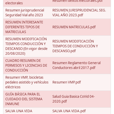
Resumen delitos electorales.pdf
electorales
Resumen jurisprudencial
RESUMEN JURISPRUDENCIAL SEG.
Seguridad Vial año 2023
VIAL AÑO 2023.pdf
RESUMEN INTERESANTE
DIFERENTES TIPOS DE
RESUMEN MATRICULAS.pdf
MATRICULAS
RESUMEN MODIFICACIÓN
RESUMEN MODIFICACIÓN
TIEMPOS CONDUCCIÓN Y
TIEMPOS DE CONDUCCIÓN Y
DESCANSO (En vigor desde
DESCANSO.pdf
20/08/2020)
CUADRO RESUMEN DE
Resumen Reglamento General
PERMISOS Y LICENCIAS DE
Conductores abril 2017.pdf
CONDUCCIÓN
Resumen VMP, bicicletas
pedaleo asistido y vehículos
Resumen VMP.pdf
eléctricos
GUÍA BÁSICA PARA EL
Salud Guia Basica CoVid 04-
CUIDADO DEL SISTEMA
2020.pdf
INMUNE
SALVA UNA VIDA
SALVA UNA VIDA.pdf