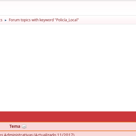
cs
Forum topics with keyword "Policía_Local"
►
Tema
nes Administrativas (Actualizado 11/2017)